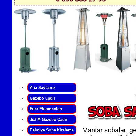
Ana Sayfamız
Gazebo Çadır
Fuar Ekipmanları
3x3 M Gazebo Çadır
Mantar sobalar, gen
Palmiye Soba Kiralama