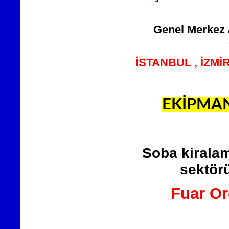
Genel Merkez 
İSTANBUL , İZM
EKİPMAN
Soba kiralam
sektörü
Fuar O