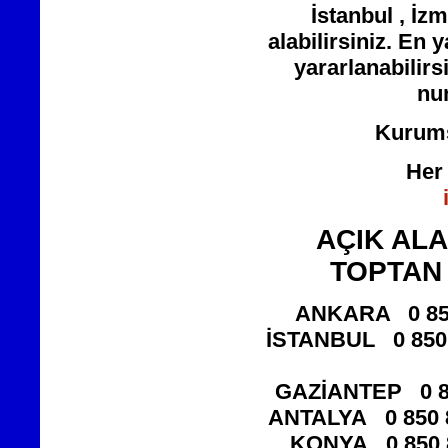
İstanbul , İz
alabilirsiniz. En
yararlanabilirsi
num
Kurums
Her 
AÇIK ALA
TOPTAN 
ANKARA
0 8
İSTANBUL
0 850
GAZİANTEP
0 
ANTALYA
0 850 
KONYA
0 850