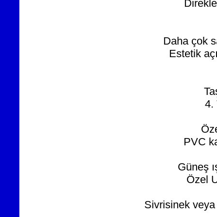
Direkle
Daha çok sa
Estetik aç
Ta
4.
Öze
PVC ka
Güneş ış
Özel U
Sivrisinek veya