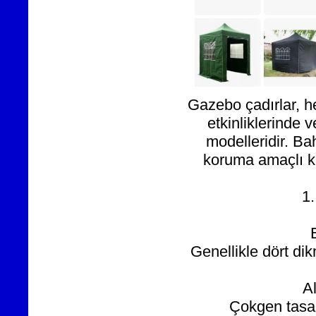
Gazebo çadırlar, h
etkinliklerinde v
modelleridir. Ba
koruma amaçlı kul
1
Genellikle dört dik
A
Çokgen tasar