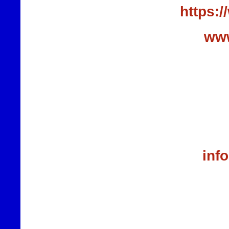
https:
www
inf