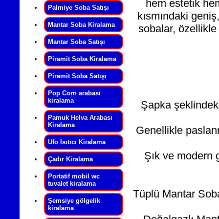
hem estetik hem
Palmiye Soba Satışı
kısmındaki geniş,
Mantar Soba Kiralama
sobalar, özellikl
Mantar Soba Satışı
Piramit Soba Kiralama
Piramit Soba Satışı
Pop Corn arabası
kiralama
Şapka şeklindeki
Pamuk Helva Arabası
Kiralama
Genellikle pasla
Ufo Isıtıcı Kiralama
Şık ve modern g
Çadır Kiralama
Portatif mobil wc
tuvalet kiralama
Tüplü Mantar Sobala
Şemsiye gölgelik
kiralama