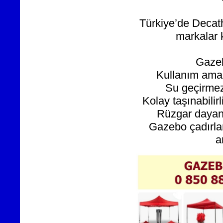
Türkiye’de Decath
markalar k
Gazeb
Kullanım ama
Su geçirmezl
Kolay taşınabilir
Rüzgar dayanık
Gazebo çadırla
a