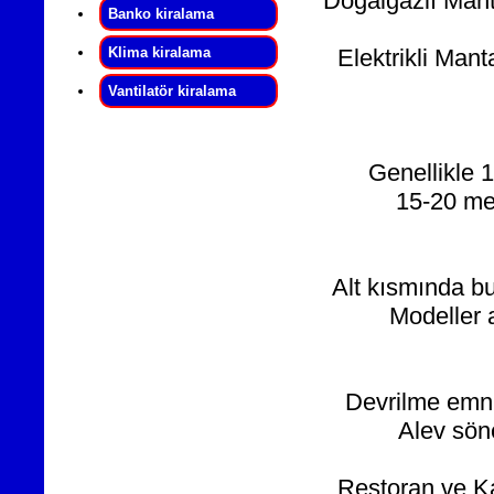
Doğalgazlı Mant
Banko kiralama
Klima kiralama
Elektrikli Man
Vantilatör kiralama
Genellikle 
15-20 metr
Alt kısmında bu
Modeller a
Devrilme emniy
Alev söne
Restoran ve Kaf